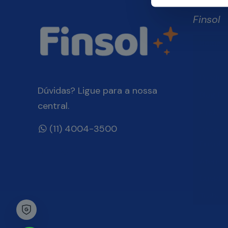
Finsol
Home
Quem 
Produt
Dúvidas? Ligue para a nossa
Blog Fin
central.
Onde E
(11) 4004-3500
Você, 
Finsol
Atendi
Dúvida
Trabal