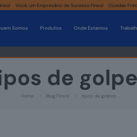
insol
Você, um Empresário de Sucesso Finsol
Dúvidas Fre
uem Somos
Produtos
Onde Estamos
Trabal
ipos de golp
Home
Blog Finsol
tipos de golpes