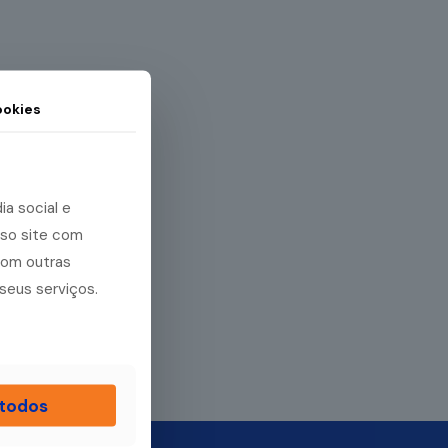
okies
a social e
sso site com
com outras
seus serviços.
 todos