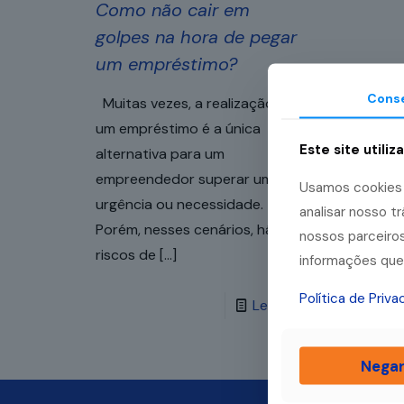
Como não cair em
golpes na hora de pegar
um empréstimo?
Cons
Muitas vezes, a realização de
um empréstimo é a única
Este site utiliz
alternativa para um
empreendedor superar uma
Usamos cookies p
urgência ou necessidade.
analisar nosso 
Porém, nesses cenários, há
nossos parceiros
riscos de
[…]
informações que 
Política de Priv
Leia mais
Nega