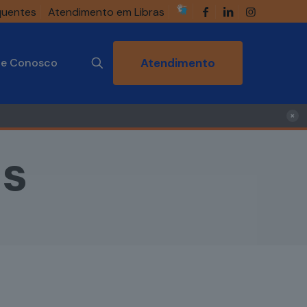
quentes
Atendimento em Libras
he Conosco
Atendimento
×
es