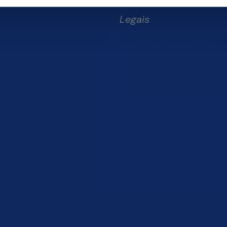
Legais
Política de Privacidade e
Segurança de Dados
Somos
Relatório de Transparência 
os
da Finsol
sol
stamos
um Empresário de Sucesso
mento Old
s Frequentes
he Conosco