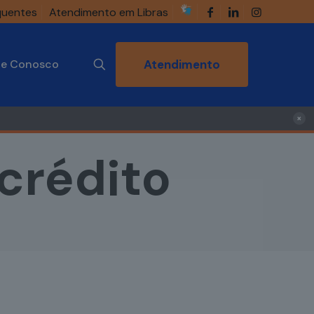
quentes
Atendimento em Libras
he Conosco
Atendimento
×
crédito