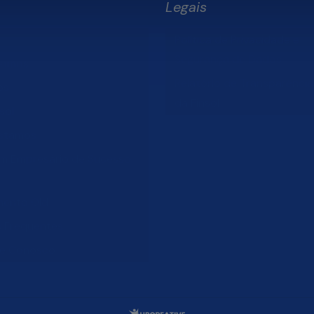
Legais
Política de Privacidade e
Segurança de Dados
Somos
Relatório de Transparência 
os
da Finsol
sol
stamos
um Empresário de Sucesso
mento Old
s Frequentes
he Conosco