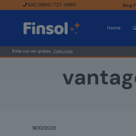
SAC 0800-727-0885
Blog F
Home
Q
Evite cair em golpes.
Saiba mais
vantag
18/10/2023