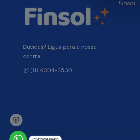
Finsol
Home
Quem 
Produt
Dúvidas? Ligue para a nossa
Blog Fin
central.
Onde E
(11) 4004-3500
Você, 
Finsol
Atendi
Dúvida
Trabal
Chat Whatsapp