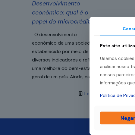
Desenvolvimento
econômico: qual é o
papel do microcrédito?
Cons
O desenvolvimento
econômico de uma sociedade é
Este site utiliz
estabelecido por meio de
Usamos cookies p
diversos indicadores e reflete
analisar nosso 
uma melhora do bem-estar
nossos parceiros
geral de um país. Ainda, essa
[…]
informações que 
Leia mais
Política de Priv
Nega