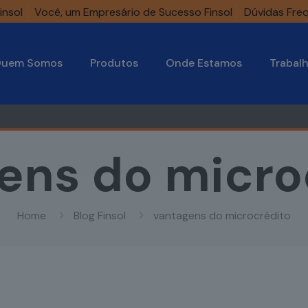
insol
Você, um Empresário de Sucesso Finsol
Dúvidas Fre
uem Somos
Produtos
Onde Estamos
Trabal
ens do micro
Home
Blog Finsol
vantagens do microcrédito