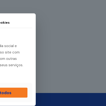
okies
a social e
sso site com
com outras
seus serviços.
 todos