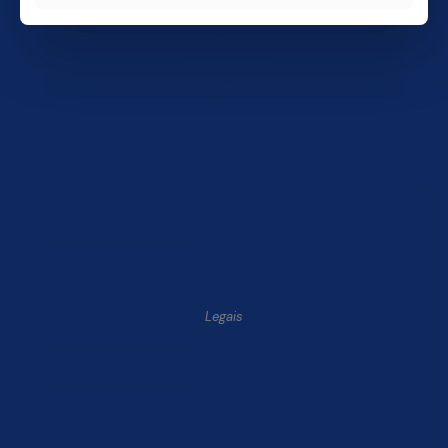
Home
Quem Somos
Produtos
Blog Finsol
Onde Estamos
Você, um Empresário de Sucesso Finsol
Atendimento Old
Dúvidas Frequentes
Trabalhe Conosco
Legais
Política de Privacidade e Segurança de Dados
Relatório de Transparência Salarial da Finsol