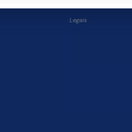
Legais
Política de Privacidade e
Segurança de Dados
Somos
Relatório de Transparência 
os
da Finsol
sol
stamos
um Empresário de Sucesso
mento Old
s Frequentes
he Conosco