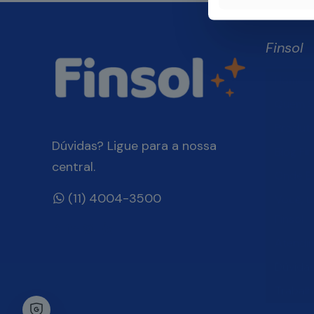
Finsol
Home
Quem 
Produt
Dúvidas? Ligue para a nossa
Blog Fin
central.
Onde E
(11) 4004-3500
Você, 
Finsol
Atendi
Dúvida
Trabal