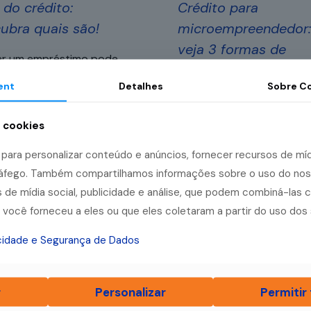
 do crédito:
Crédito para
ubra quais são!
microempreendedor:
veja 3 formas de
r um empréstimo pode
conseguir!
r você a colocar em
ent
Detalhes
Sobre
Co
ca as estratégias
A obtenção de crédito pe
sárias para impulsionar o
microempreendedor indivi
a cookies
egócio. Mas não basta
(MEI) pode representar u
ara personalizar conteúdo e anúncios, fornecer recursos de mídi
tar uma empresa de
[…]
grande passo no
tráfego. Também compartilhamos informações sobre o uso do no
empreendedorismo. Afinal
 de mídia social, publicidade e análise, que podem combiná-las 
Leia mais
dinheiro pode ser utilizad
você forneceu a eles ou que eles coletaram a partir do uso dos 
expandir as operações ou
acidade e Segurança de Dados
Le
r
Personalizar
Permitir