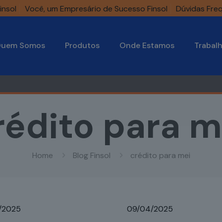
insol
Você, um Empresário de Sucesso Finsol
Dúvidas Fre
uem Somos
Produtos
Onde Estamos
Trabal
rédito para m
Home
Blog Finsol
crédito para mei
/2025
09/04/2025