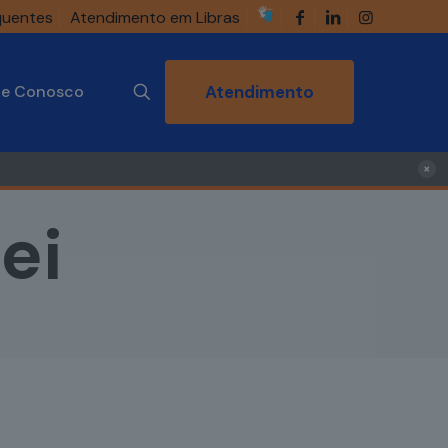
quentes
Atendimento em Libras
he Conosco
Atendimento
×
ei