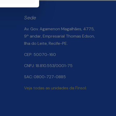
Sede
Av. Gov. Agamenon Magalhães, 4775,
9º andar, Empresarial Thomas Edson,
Ilha do Leite, Recife-PE.
Salarial
CEP: 50070-160
CNPJ: 18.810.553/0001-75
SAC: 0800-727-0885
Veja todas as unidades da Finsol.