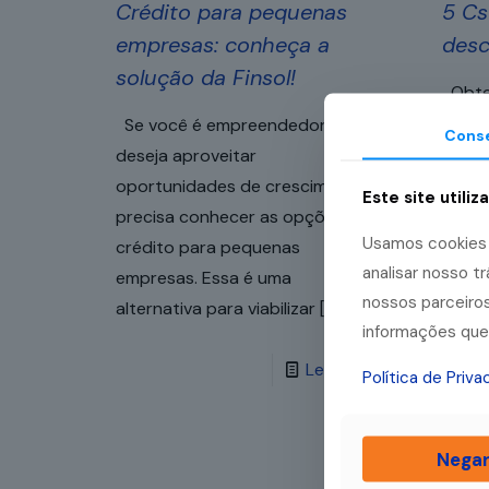
Crédito para pequenas
5 Cs
empresas: conheça a
desc
solução da Finsol!
Obte
ajuda
Se você é empreendedor e
Cons
práti
deseja aproveitar
neces
oportunidades de crescimento,
Este site utiliz
seu n
precisa conhecer as opções de
Usamos cookies p
conta
crédito para pequenas
analisar nosso 
empresas. Essa é uma
nossos parceiros
alternativa para viabilizar
[…]
informações que 
Leia mais
Política de Priv
Nega