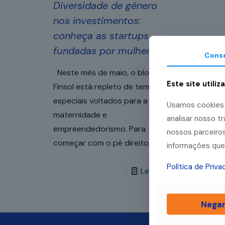
Diversidade de gênero
nos investimentos:
conheça as startups
fundadas por mulheres!
Cons
Neste mês de maio, o blog da
Este site utiliz
Finsol está repleto de temas
especiais voltados para a
Usamos cookies p
maternidade e
analisar nosso 
empreendedorismo. Para
nossos parceiros
começar com o pé direito,
[…]
informações que 
Política de Priv
Leia mais
Nega