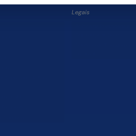
Legais
Política de Privacidade e
Segurança de Dados
Somos
Relatório de Transparência 
os
da Finsol
sol
stamos
um Empresário de Sucesso
mento Old
s Frequentes
he Conosco