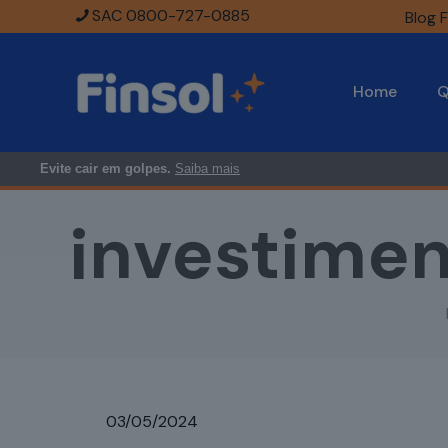
SAC 0800-727-0885
Blog F
Home
Q
Evite cair em golpes.
Saiba mais
investimen
03/05/2024