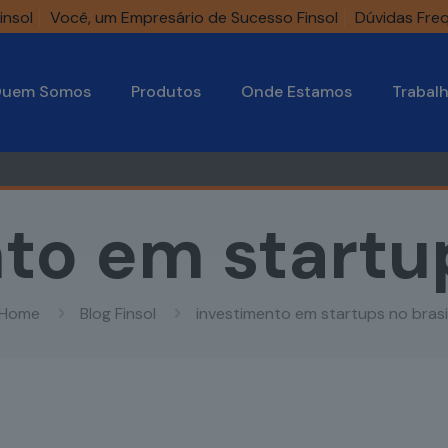
insol
Você, um Empresário de Sucesso Finsol
Dúvidas Fre
uem Somos
Produtos
Onde Estamos
Trabal
to em startup
Home
Blog Finsol
investimento em startups no brasi