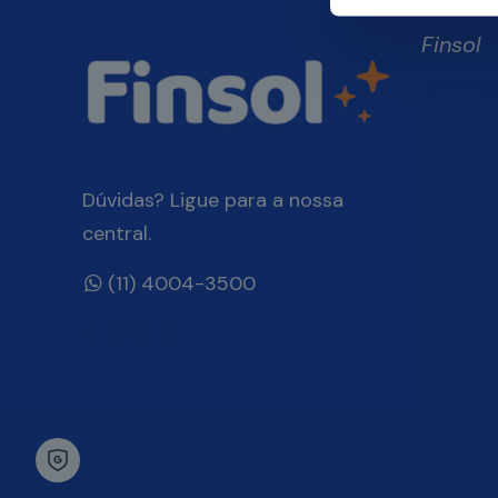
Finsol
Home
Quem 
Produt
Dúvidas? Ligue para a nossa
Blog Fin
central.
Onde E
(11) 4004-3500
Você, 
Finsol
Atendi
Dúvida
Trabal