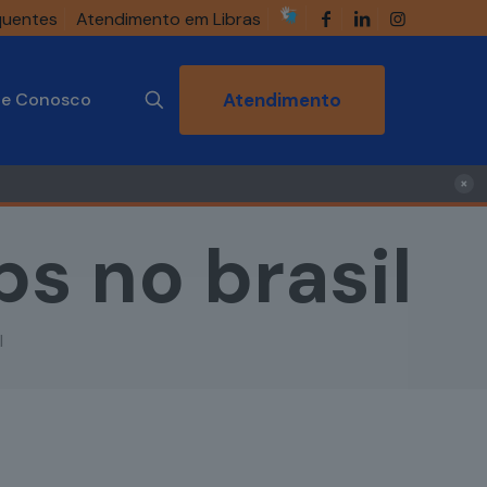
quentes
Atendimento em Libras
he Conosco
Atendimento
×
s no brasil
l