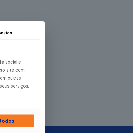
okies
a social e
sso site com
com outras
seus serviços.
 todos