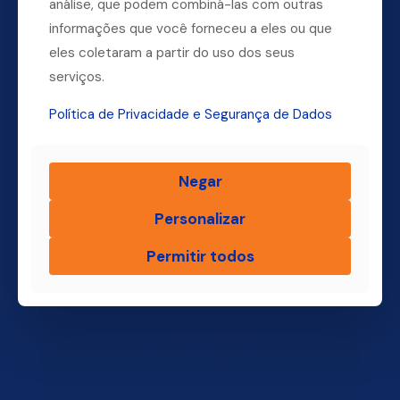
análise, que podem combiná-las com outras
informações que você forneceu a eles ou que
Dúvidas? Ligue para a nossa central.
eles coletaram a partir do uso dos seus
(11) 4004-3500
serviços.
Política de Privacidade e Segurança de Dados
Finsol
Negar
Home
Personalizar
Quem Somos
Produtos
Permitir todos
Blog Finsol
Onde Estamos
Você, um Empresário de Sucesso Finsol
Atendimento Old
Dúvidas Frequentes
Trabalhe Conosco