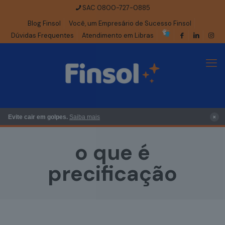
SAC 0800-727-0885
Blog Finsol
Você, um Empresário de Sucesso Finsol
Dúvidas Frequentes
Atendimento em Libras
×
Evite cair em golpes.
Saiba mais
o que é
precificação