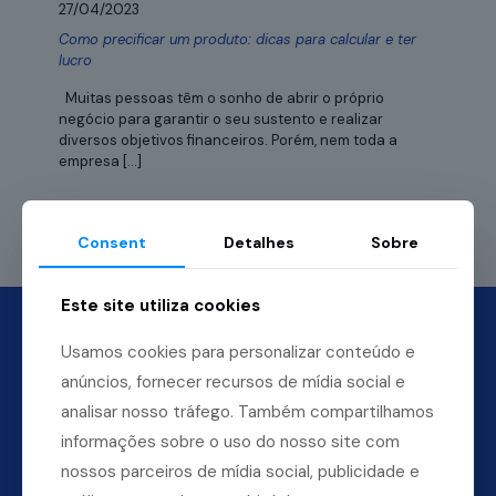
27/04/2023
Como precificar um produto: dicas para calcular e ter
lucro
Muitas pessoas têm o sonho de abrir o próprio
negócio para garantir o seu sustento e realizar
diversos objetivos financeiros. Porém, nem toda a
empresa
[…]
Leia mais
Consent
Detalhes
Sobre
Este site utiliza cookies
Usamos cookies para personalizar conteúdo e
anúncios, fornecer recursos de mídia social e
analisar nosso tráfego. Também compartilhamos
informações sobre o uso do nosso site com
nossos parceiros de mídia social, publicidade e