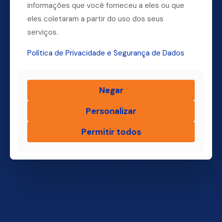
informações que você forneceu a eles ou que
(11) 4004-3500
eles coletaram a partir do uso dos seus
serviços.
Política de Privacidade e Segurança de Dados
Finsol
Negar
Home
Quem Somos
Personalizar
Produtos
Blog Finsol
Permitir todos
Onde Estamos
Você, um Empresário de Sucesso Finsol
Atendimento Old
Dúvidas Frequentes
Trabalhe Conosco