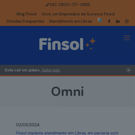
SAC 0800-727-0885
Blog Finsol
Você, um Empresário de Sucesso Finsol
Dúvidas Frequentes
Atendimento em Libras
×
Evite cair em golpes.
Saiba mais
Omni
02/05/2024
Finsol implanta atendimento em Libras, em parceria com