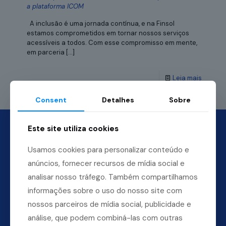
a plataforma ICOM
A inclusão é uma jornada contínua, e na Finsol
estamos comprometidos em tornar nossos serviços
acessíveis a todos. Com esse compromisso em mente,
em parceria
[…]
Leia mais
Consent
Detalhes
Sobre
Este site utiliza cookies
Usamos cookies para personalizar conteúdo e
anúncios, fornecer recursos de mídia social e
analisar nosso tráfego. Também compartilhamos
informações sobre o uso do nosso site com
nossos parceiros de mídia social, publicidade e
análise, que podem combiná-las com outras
Dúvidas? Ligue para a nossa central.