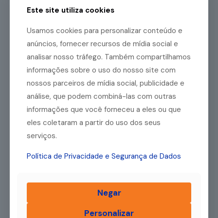
pequeno porte — é o acesso a recursos financeiros.
Este site utiliza cookies
Esse fator pode colocar
[…]
Usamos cookies para personalizar conteúdo e
Leia mais
anúncios, fornecer recursos de mídia social e
analisar nosso tráfego. Também compartilhamos
informações sobre o uso do nosso site com
20/09/2023
nossos parceiros de mídia social, publicidade e
Crédito para empreendedor: como você pode usar o
análise, que podem combiná-las com outras
microcrédito para alavancar seu negócio?
informações que você forneceu a eles ou que
Para uma empresa dar certo é preciso muito mais do
eles coletaram a partir do uso dos seus
que apenas uma ideia e trabalho. Afinal, ter dinheiro
para investimentos e capital de giro
[…]
serviços.
Política de Privacidade e Segurança de Dados
Leia mais
Negar
02/05/2023
O que é microcrédito e como ele pode ajudar minha
Personalizar
empresa? Entenda!