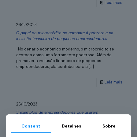
Leia mais
26/12/2023
O papel do microcrédito no combate à pobreza e na
inclusão financeira de pequenos empreendedores
No cenário econômico moderno, o microcrédito se
destaca como uma ferramenta poderosa. Além de
promover a inclusão financeira de pequenos
empreendedores, ela contribui para a
[…]
Leia mais
26/10/2023
3 exemplos de empreendedores que usaram
microcrédito para impulsionar seu negócio
Consent
Detalhes
Sobre
Uma das principais dificuldades para muitos
empreendedores — especialmente para aqueles de