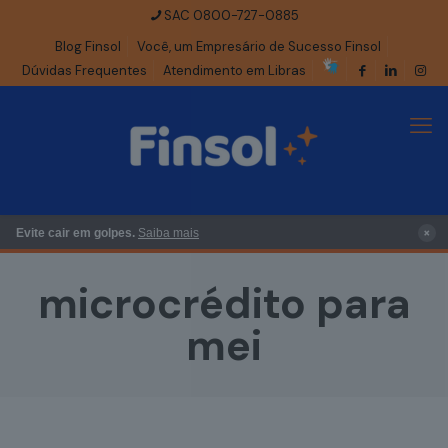
SAC 0800-727-0885
Blog Finsol
Você, um Empresário de Sucesso Finsol
Dúvidas Frequentes
Atendimento em Libras
×
Evite cair em golpes.
Saiba mais
microcrédito para
mei