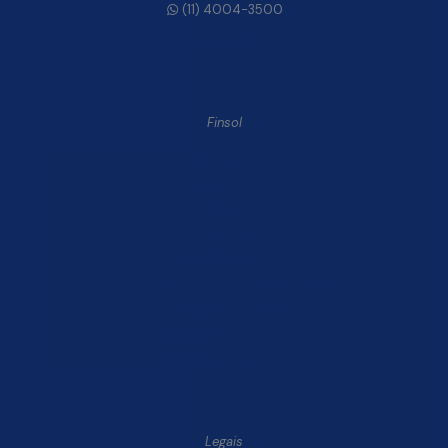
(11) 4004-3500
Finsol
Home
Quem Somos
Produtos
Blog Finsol
Onde Estamos
Você, um Empresário de Sucesso Finsol
Atendimento Old
Dúvidas Frequentes
Trabalhe Conosco
Legais